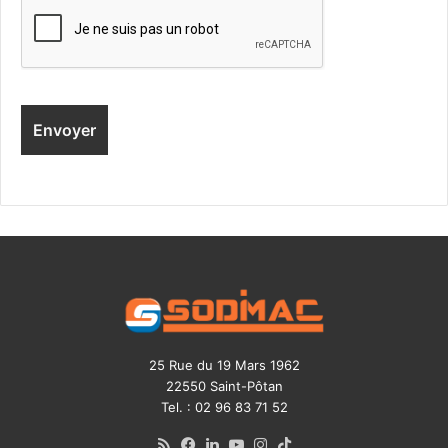
25 Rue du 19 Mars 1962
22550 Saint-Pôtan
Tel. : 02 96 83 71 52
RSS
Facebook
Linkedin
YouTube
Instagram
TikTok