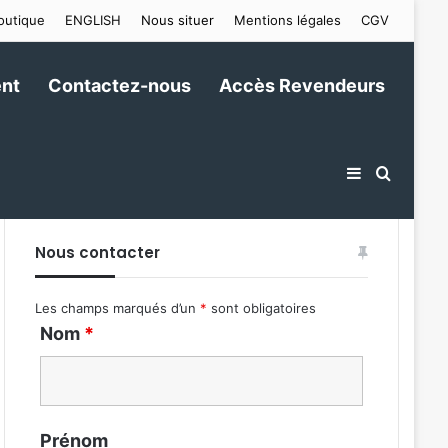
outique
ENGLISH
Nous situer
Mentions légales
CGV
nt
Contactez-nous
Accès Revendeurs
Sidebar (ba
Recher
Nous contacter
Les champs marqués d’un
*
sont obligatoires
Nom
*
Prénom