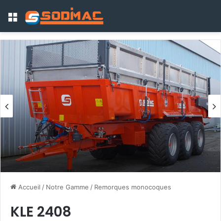
Menu
Accueil
/
Notre Gamme
/
Remorques monocoques
KLE 2408