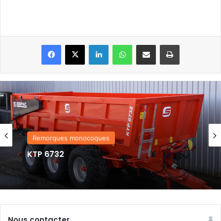
Linkedin
WhatsApp
Partager par email
Imprimer
Remorques monocoques
KTP 6732
Nous contacter