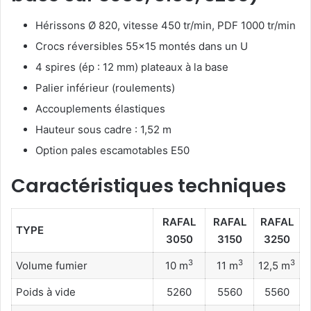
Hérissons Ø 820, vitesse 450 tr/min, PDF 1000 tr/min
Crocs réversibles 55×15 montés dans un U
4 spires (ép : 12 mm) plateaux à la base
Palier inférieur (roulements)
Accouplements élastiques
Hauteur sous cadre : 1,52 m
Option pales escamotables E50
Caractéristiques techniques
RAFAL
RAFAL
RAFAL
TYPE
3050
3150
3250
3
3
3
Volume fumier
10 m
11 m
12,5 m
Poids à vide
5260
5560
5560