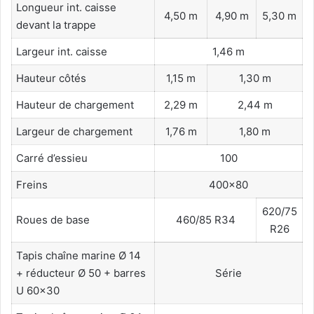
Longueur int. caisse
4,50 m
4,90 m
5,30 m
devant la trappe
Largeur int. caisse
1,46 m
Hauteur côtés
1,15 m
1,30 m
Hauteur de chargement
2,29 m
2,44 m
Largeur de chargement
1,76 m
1,80 m
Carré d’essieu
100
Freins
400×80
620/75
Roues de base
460/85 R34
R26
Tapis chaîne marine Ø 14
+ réducteur Ø 50 + barres
Série
U 60×30