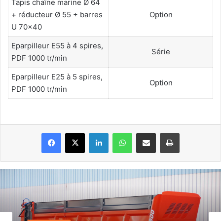
Tapis chaîne marine Ø 64
+ réducteur Ø 55 + barres
Option
U 70×40
Eparpilleur E55 à 4 spires,
Série
PDF 1000 tr/min
Eparpilleur E25 à 5 spires,
Option
PDF 1000 tr/min
Linkedin
WhatsApp
Partager par email
Imprimer