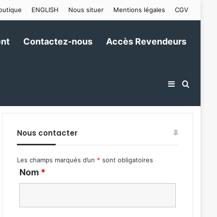
outique
ENGLISH
Nous situer
Mentions légales
CGV
nt
Contactez-nous
Accès Revendeurs
Sidebar (ba
Recher
Nous contacter
Les champs marqués d’un
*
sont obligatoires
Nom
*