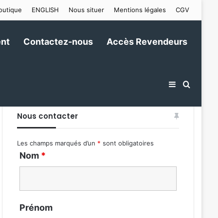
outique
ENGLISH
Nous situer
Mentions légales
CGV
nt
Contactez-nous
Accès Revendeurs
Sidebar (ba
Recher
Nous contacter
Les champs marqués d’un
*
sont obligatoires
Nom
*
Prénom