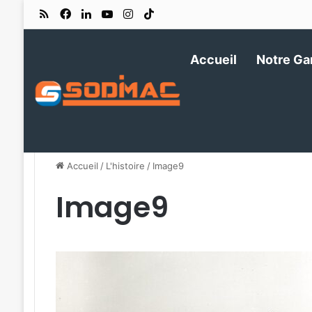
RSS
Facebook
Linkedin
YouTube
Instagram
TikTok
Accueil
Notre G
Accueil
/
L'histoire
/
Image9
Image9