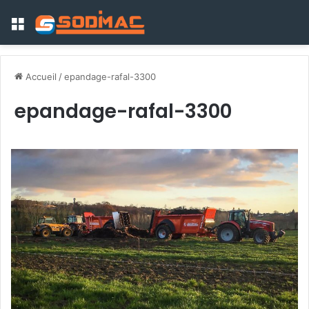
Menu
Accueil
/
epandage-rafal-3300
epandage-rafal-3300