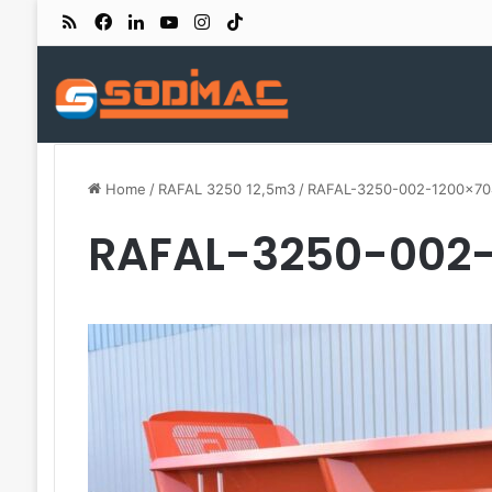
RSS
Facebook
LinkedIn
YouTube
Instagram
TikTok
Home
/
RAFAL 3250 12,5m3
/
RAFAL-3250-002-1200×70
RAFAL-3250-002-