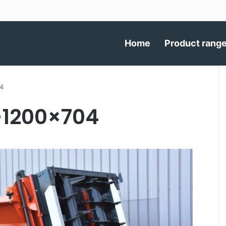
Home
Product rang
4
1200×704