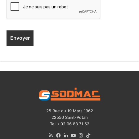
25 Rue du 19 Mars 1962
22550 Saint-Pôtan
Tel. : 02 96 83 71 52
RSS
Facebook
LinkedIn
YouTube
Instagram
TikTok