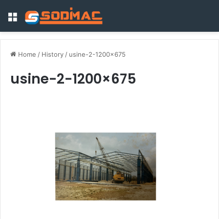
Menu
Home
/
History
/
usine-2-1200×675
usine-2-1200×675